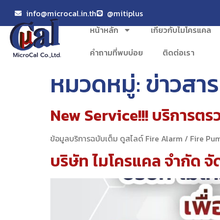
info@microcal.in.th
@mitiplus
หน้าหลัก
เกี่ยวกับไมโครแคล
คำถามที่พบบ่อย
ติดต่อเรา
หมวดหมู่:
ข่าวสา
New Service!!! บริการต
ข้อมูลบริการฉบับเต็ม ดูสไลด์ Fire Alarm / Fire Pum
บริษัท ไมโครแคล จำกัด จั