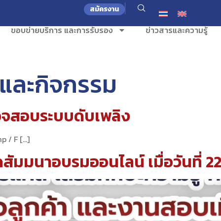
สมัครงาน
ขอบข่ายบริการ และการรับรอง
ข่าวสารและความรู้
รและกิจกรรม
รวจสอบระบบดับเพลิง
p / F […]
ดสัมมนาอบรมออนไลน์ เมื่อวันที่ 22