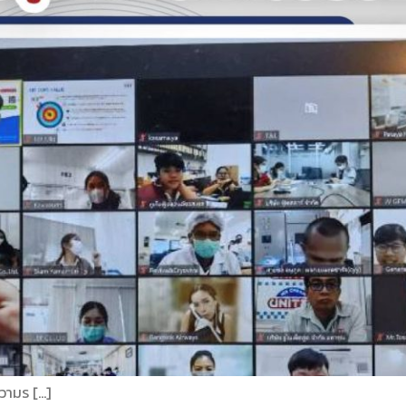
ความร […]