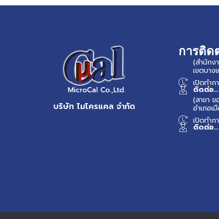
การติดต
(สำนักง
เขตบางแ
เปิดทำกา
ติดต่อ... 
(สาขา ขอ
บริษัท ไมโครแคล จำกัด
อำเภอเม
เปิดทำกา
ติดต่อ... 