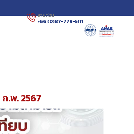
สายด่วน
+66 (0)87-779-5111
 ก.พ. 2567