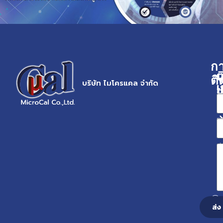
ก
บ
ต
ติ
บริษัท ไมโครแคล จำกัด
เ
ช
เ
ส่ง