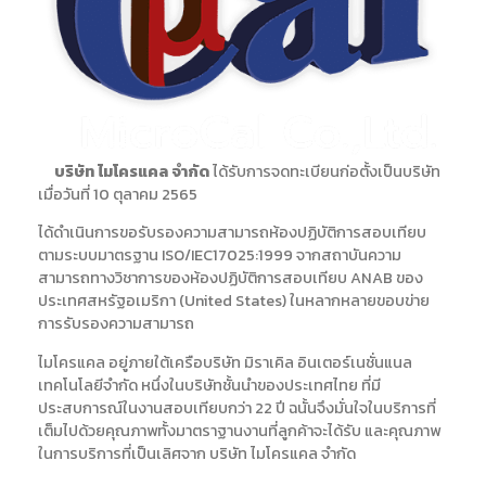
บริษัท ไมโครแคล จำกัด
ได้รับการจดทะเบียนก่อตั้งเป็นบริษัท
เมื่อวันที่ 10 ตุลาคม 2565
ได้ดำเนินการขอรับรองความสามารถห้องปฏิบัติการสอบเทียบ
ตามระบบมาตรฐาน ISO/IEC17025:1999 จากสถาบันความ
สามารถทางวิชาการของห้องปฏิบัติการสอบเทียบ ANAB ของ
ประเทศสหรัฐอเมริกา (United States) ในหลากหลายขอบข่าย
การรับรองความสามารถ
ไมโครแคล อยู่ภายใต้เครือบริษัท มิราเคิล อินเตอร์เนชั่นแนล
เทคโนโลยีจำกัด หนึ่งในบริษัทชั้นนำของประเทศไทย ที่มี
ประสบการณ์ในงานสอบเทียบกว่า 22 ปี ฉนั้นจึงมั่นใจในบริการที่
เต็มไปด้วยคุณภาพทั้งมาตราฐานงานที่ลูกค้าจะได้รับ และคุณภาพ
ในการบริการที่เป็นเลิศจาก บริษัท ไมโครแคล จำกัด