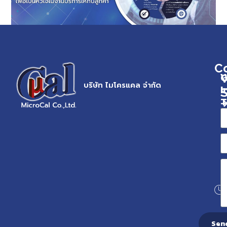
C
G
บริษัท ไมโครแคล จำกัด
I
S
T
Sen